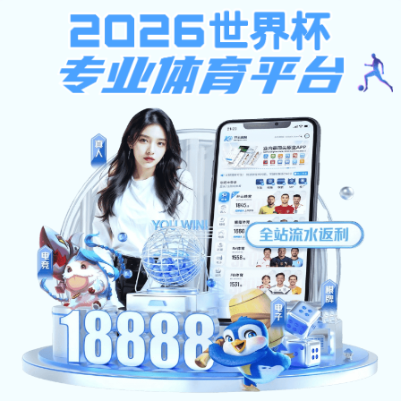
大阳城娱乐,大阳城app注册
您好，欢迎访问大阳城娱乐,大阳城app注册官方网站！
首页
关于我们
产品中