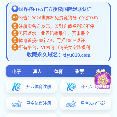
您的位置：
产品中心
首页
大阳城娱乐,大阳城app注册:
ETFE膜结构
大阳城娱乐,大阳城app注册:
充电桩车棚、停车棚
大阳城娱乐,大阳城app注册:
充气式膜结构
大阳城娱乐,大阳城app注册:
大跨度体育看台，舞台