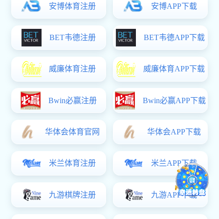
全国热线
手机：
18482042992
在线咨询
产品介绍
? ??
?
?
?
? ? ? ? ??
?