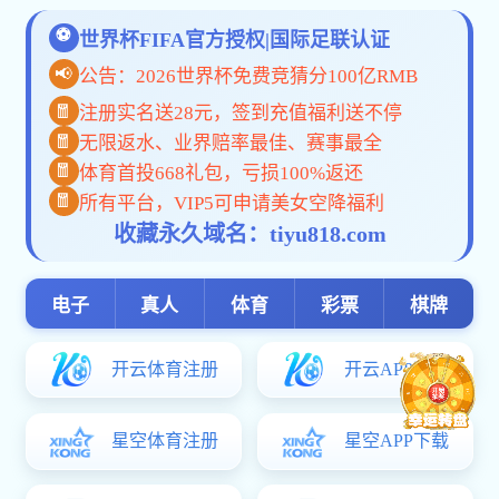
ꄲ
首页
您的位置：
产品中心
大阳城娱乐,大阳城app注册:
ETFE膜结构
大阳城娱乐,大阳城app注册:
充电桩车棚、停车棚
大阳城娱乐,大阳城app注册:
充气式膜结构
大阳城娱乐,大阳城app注册:
大跨度体育看台，舞台