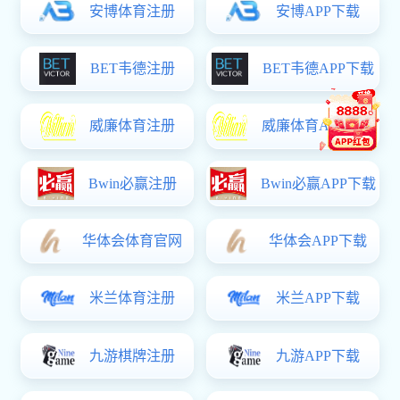
大阳城娱乐,大阳城app注册:
管桁架结构光伏车棚骨架
大阳城娱乐,大阳城app注册:
膜结构建筑、外墙装饰
大阳城娱乐,大阳城app注册:
膜结构帐篷酒店
大阳城娱乐,大阳城app注册:
球场、泳池遮阳棚
大阳城娱乐,大阳城app注册:
收费站、加油站
大阳城娱乐,大阳城app注册:
【这是一个产品详情】产
污水池加盖、膜结构遮阳棚
容样式，前台设计器不提供设