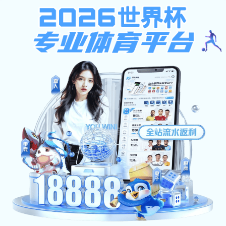
大阳城娱乐,大阳城app注册
您好，欢迎访问大阳城娱乐,大阳城app注册官方网站！
首页
关于我们
产品中