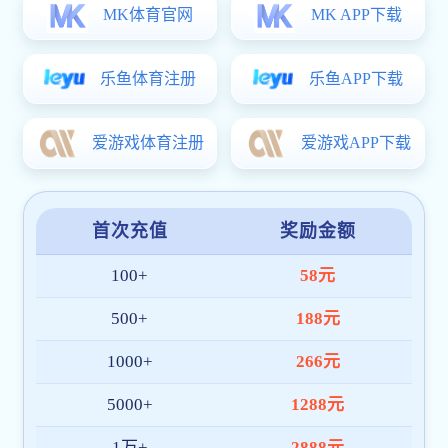
大阳城娱乐,大阳城app注册:
前一个：
雅安市宝兴县膜
ꄴ
张拉式膜结构 膜结构景观
后一个：
南郊国家电网膜
ꄲ
邹经理：18482042992
余经理：18244231973
代经理：18708488803
邮箱：565421691@qq.com
地址：成都市大邑县青霞街道至诚路199号
法律声明：本网站部分内容来源于网络，如有侵权请
大阳城娱乐在线平台入口（2026已更新）官方网站·IOS/安卓通用版/手机APP下载中
油资本（中国石油集团资本股份有限公司）