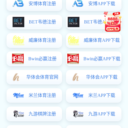
大阳城娱乐,大阳城app注册:
管桁架结构光伏车棚骨架
ꁆ
大阳城娱乐,大阳城app注册:
膜结构建筑、外墙装饰
大阳城娱乐,大阳城app注册:
产品介绍
膜结构帐篷酒店
大阳城娱乐,大阳城app注册:
? ??
球场、泳池遮阳棚
?
?
大阳城娱乐,大阳城app注册:
?
收费站、加油站
前一个：
ETFE遮阳棚
ꄴ
? ? ? ? ??
?
大阳城娱乐,大阳城app注册:
后一个：
ETFE遮阳棚
ꄲ
?
污水池加盖、膜结构遮阳棚
?