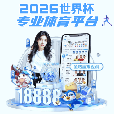
大阳城娱乐,大阳城app注册
您好，欢迎访问大阳城娱乐,大阳城app注册官方网站！
首页
关于我们
产品中