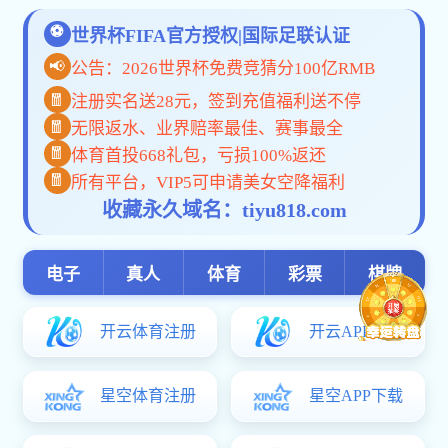
您的位置：
产品中心
首页
大阳城娱乐,大阳城app注册:
ETFE膜结构
大阳城娱乐,大阳城app注册:
充电桩车棚、停车棚
大阳城娱乐,大阳城app注册:
充气式膜结构
大阳城娱乐,大阳城app注册:
大跨度体育看台，舞台