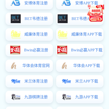
大阳城娱乐,大阳城app注册:
管桁架结构光伏车棚骨架
大阳城娱乐,大阳城app注册:
膜结构建筑、外墙装饰
大阳城娱乐,大阳城app注册:
膜结构帐篷酒店
大阳城娱乐,大阳城app注册:
张拉膜结构景观棚
球场、泳池遮阳棚
大阳城娱乐,大阳城app注册:
收费站、加油站
大阳城娱乐,大阳城app注册:
污水池加盖、膜结构遮阳棚