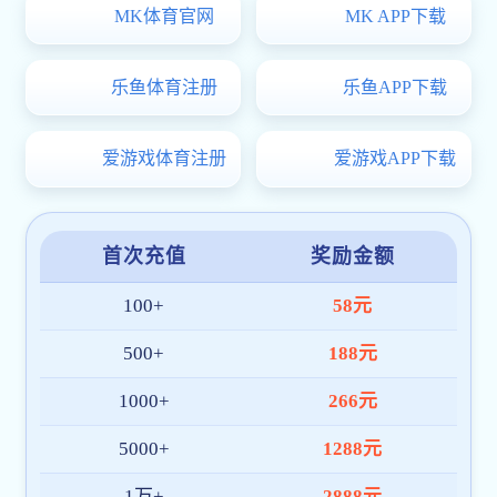
大阳城娱乐,大阳城app注册:
张拉式膜结构 膜结构景观
邹经理：18482042992
余经理：18244231973
代经理：18708488803
邮箱：565421691@qq.com
地址：成都市大邑县青霞街道至诚路199号
法律声明：本网站部分内容来源于网络，如有侵权请
大阳城娱乐在线平台入口（2026已更新）官方网站·IOS/安卓通用版/手机APP下载中
油资本（中国石油集团资本股份有限公司）