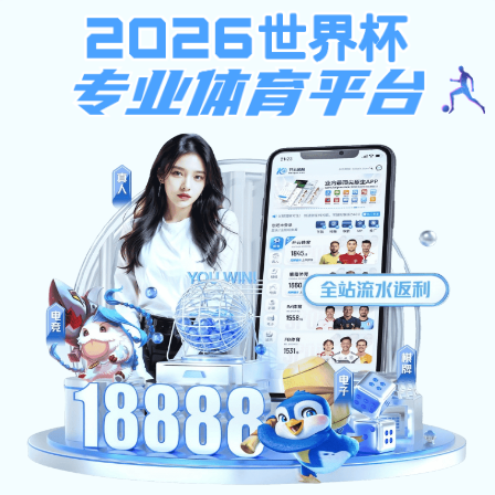
大阳城娱乐,大阳城app注册
您好，欢迎访问大阳城娱乐,大阳城app注册官方网站！
首页
关于我们
产品中