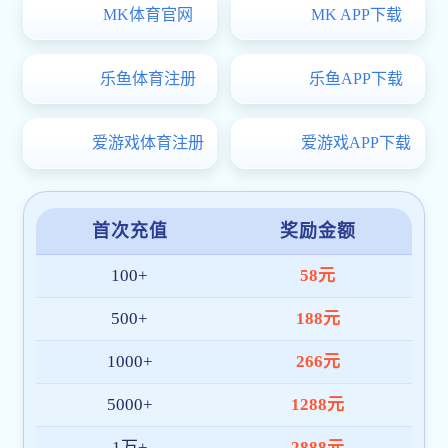
大阳城娱乐,大阳城app注
册:
收费站、加油站
拉萨市特殊学校膜结构篮球场
大阳城娱乐,大阳城app注
넳
넲
册:
污水池加盖、膜结构
遮阳棚
大阳城娱乐,大阳城app注
版权所有：
大阳城娱乐,大阳城app注册
册:
张拉式膜结构 膜结构
景观
法律声明：本网站部分内容来源于网络，如有侵权请告知！我们立即