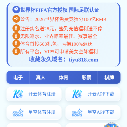
18244231973
在线留言
18708488803
ꄴ
前一个：
绵阳市七曲山景区停车棚
联系我们
ꄲ
后一个：
膜结构停车棚
创建时间：
2025-09-19
넶
浏览量：
0
14:42
产品中心
大阳城娱乐,大阳城app注
册:
ETFE膜结构
大阳城娱乐,大阳城app注
册:
充电桩车棚、停车棚
大阳城娱乐,大阳城app注
册:
充气式膜结构