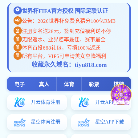
您的位置：
产品中心
首页
大阳城娱乐,大阳城app注册:
ETFE膜结构
大阳城娱乐,大阳城app注册:
充电桩车棚、停车棚
大阳城娱乐,大阳城app注册:
充气式膜结构
大阳城娱乐,大阳城app注册:
大跨度体育看台，舞台